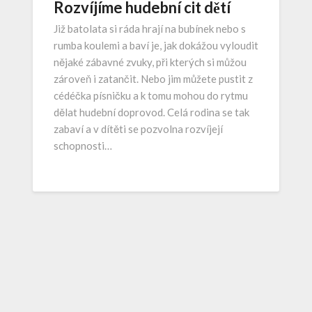
Rozvíjíme hudební cit dětí
Již batolata si ráda hrají na bubínek nebo s
rumba koulemi a baví je, jak dokážou vyloudit
nějaké zábavné zvuky, při kterých si můžou
zároveň i zatančit. Nebo jim můžete pustit z
cédéčka písničku a k tomu mohou do rytmu
dělat hudební doprovod. Celá rodina se tak
zabaví a v dítěti se pozvolna rozvíjejí
schopnosti…