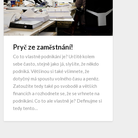
Pryč ze zaměstnání!
Co to vlastně podnikání je? Určitě kolem
sebe často, stejně jako já, slyšíte, že někdo
podniká. Většinou si také všimnete, že
dotyčný má spoustu volného času a peněz.
Zatoužíte tedy také po svobodě a větších
financích a rozhodnete se, že se vrhnete na
podnikání. Co to ale vlastně je? Definujme si
tedy tento…