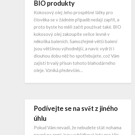
BIO produkty
Kokosový olej Jeho prospěšné látky pro
člověka se v žádném případě nedají zapřít, a
proto byste ho měli začít používat také. BIO
kokosový olej zakoupíte velice levně v
několika baleních. Samozřejmě větší balení
jsou většinou výhodnější, a navíc vydrží i
dlouhou dobu něž ho spotřebujete, což Vám
zajistí trvalý přísun tohoto blahodárného
oleje. Vzniká především…
Podívejte se na svět z jiného
úhlu
Pokud Vám nevadí, že nebudete stát nohama
pevně na zemi, jsou vyhlídkové lety pro Vás