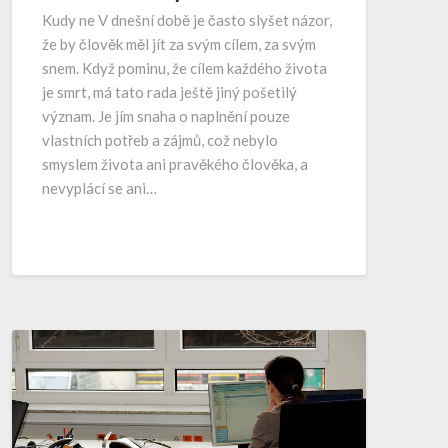
Kudy ne V dnešní době je často slyšet názor,
že by člověk měl jít za svým cílem, za svým
snem. Když pominu, že cílem každého života
je smrt, má tato rada ještě jiný pošetilý
význam. Je jím snaha o naplnění pouze
vlastních potřeb a zájmů, což nebylo
smyslem života ani pravěkého člověka, a
nevyplácí se ani…