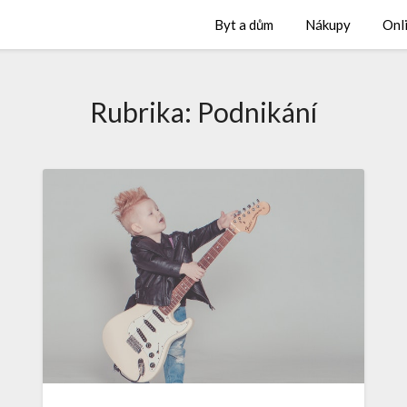
Byt a dům
Nákupy
Onl
Rubrika:
Podnikání