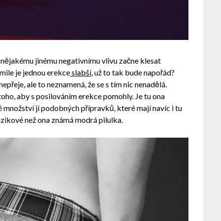
nějakému jinému negativnímu vlivu začne klesat
mile je jednou erekce
slabší
, už to tak bude napořád?
epřeje, ale to neznamená, že se s tím nic nenadělá.
d toho, aby s posilováním erekce pomohly. Je tu ona
é množství jí podobných přípravků, které mají navíc i tu
izikové než ona známá modrá pilulka.