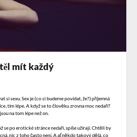
těl mít každý
at si sexu. Sex je (co si budeme povídat, že?) příjemná
 více, tím lépe. A když se to člověku zrovna moc nedaří?
sou na tom lépe než on.
ž se po erotické stránce nedaří, spíše užírají. Chtěli by
ácná, nic z toho často není. A ať někdo takový dělá, co