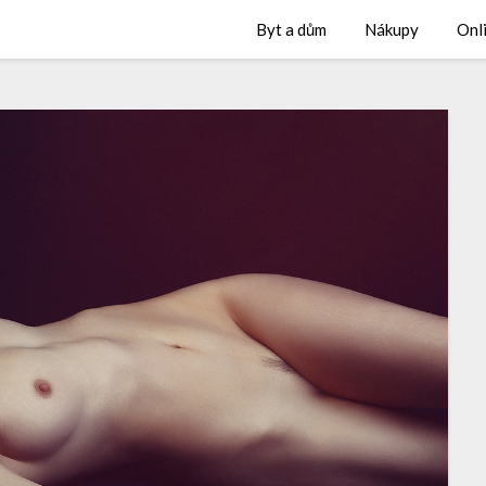
Byt a dům
Nákupy
Onl