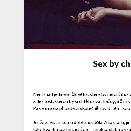
Sex by ch
Není snad jediného člověka, který by netoužil užív
záležitost, kterou by si chtěl užívat každý, a čím
Pak v mnoha případech skutečně závidí těm, kdo j
Jenže závist nikomu dobře neudělá. A tak se ti, jim
také kvalitní sex mít, jenže je-li erekce slabá a vz