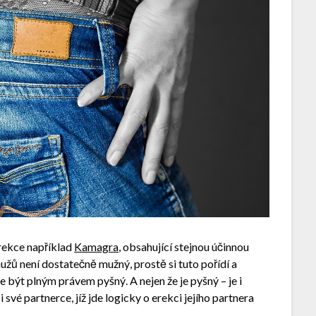
rekce například
Kamagra
, obsahující stejnou účinnou
žů není dostatečně mužný, prostě si tuto pořídí a
že být plným právem pyšný. A nejen že je pyšný – je i
své partnerce, jíž jde logicky o erekci jejího partnera