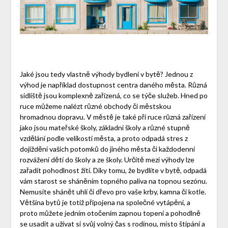
Jaké jsou tedy vlastně výhody bydlení v bytě? Jednou z
výhod je například dostupnost centra daného města. Různá
sídliště jsou komplexně zařízená, co se týče služeb. Hned po
ruce můžeme nalézt různé obchody či městskou
hromadnou dopravu. V městě je také při ruce různá zařízení
jako jsou mateřské školy, základní školy a různé stupně
vzdělání podle velikosti města, a proto odpadá stres z
dojíždění vašich potomků do jiného města či každodenní
rozvážení dětí do školy a ze školy. Určitě mezi výhody lze
zařadit pohodlnost žití. Díky tomu, že bydlíte v bytě, odpadá
vám starost se sháněním topného paliva na topnou sezónu.
Nemusíte shánět uhlí či dřevo pro vaše krby, kamna či kotle.
Většina bytů je totiž připojena na společné vytápění, a
proto můžete jedním otočením zapnou topení a pohodlně
se usadit a užívat si svůj volný čas s rodinou, místo štípání a