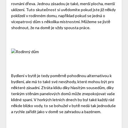
rovnání dřeva. Jednou zásadou je také, menší plocha, menší
uklízení. Tuto skutečnost si uvědomíte pokud jste již někdy
poklízeli v rodinném domu, například pokud se jedná o
vícepatrový dům s několika místnostmi. Můžeme se jistě
shodnout, že na domě je vždy spousta práce.
Bydlení v bytě je tedy poměrně pohodlnou alternativou k
bydlení, ale má to také své nevýhody, které mohou být pro
některé zásadní. Ztráta klidu díky hlasitým sousedům, díky
tenkým stěnám panelových domů může znepokojovat vaše
klidné spaní. V horkých letních dnech by byl také každý rád
někde blízko vody, to se bohužel v bytě nedá tak jednoduše
a rychle zařídit jako v domě se zahradou a bazénem.