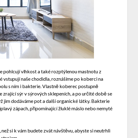
le pohlcují vlhkost a také rozptýlenou mastnotu z
ké vstupují naše chodidla, roznášíme po koberci na
lu s ním i bakterie. Vlastně koberec postupně
zrající sýr v sýrových sklepeních, a po určité době se
ž jim dodáváme pot a další organické látky. Bakterie
 štiplavý zápach, připomínající žluklé máslo nebo nemyté
, než si k vám budete zvát návštěvu, abyste si neutrhli
 strojem.