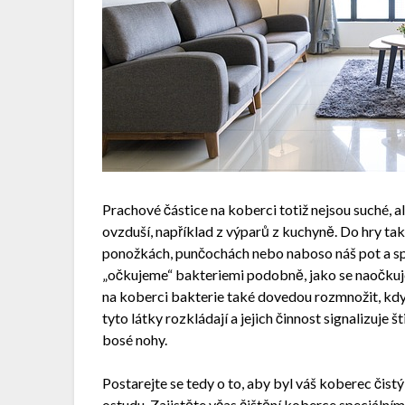
Prachové částice na koberci totiž nejsou suché, a
ovzduší, například z výparů z kuchyně. Do hry ta
ponožkách, punčochách nebo naboso náš pot a spo
„očkujeme“ bakteriemi podobně, jako se naočkuje 
na koberci bakterie také dovedou rozmnožit, kdy
tyto látky rozkládají a jejich činnost signalizuje
bosé nohy.
Postarejte se tedy o to, aby byl váš koberec čistý
ostudu. Zajistěte včas
čištění koberce
speciálním