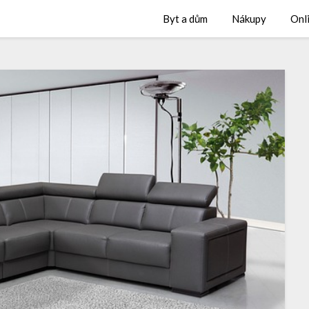
Byt a dům
Nákupy
Onl