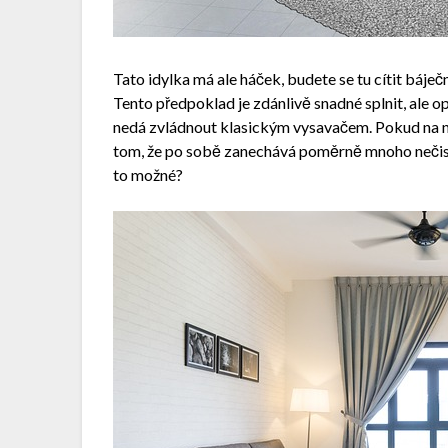
Tato idylka má ale háček, budete se tu cítit báje
Tento předpoklad je zdánlivě snadné splnit, ale o
nedá zvládnout klasickým vysavačem. Pokud na n
tom, že po sobě zanechává poměrně mnoho nečisto
to možné?