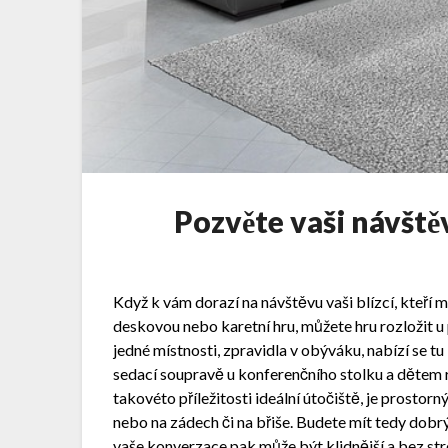
Pozvěte vaši návště
Když k vám dorazí na návštěvu vaši blízcí, kteří 
deskovou nebo karetní hru, můžete hru rozložit u
jedné místnosti, zpravidla v obýváku, nabízí se tu
sedací soupravě u konferenčního stolku a dětem r
takovéto příležitosti ideální útočiště, je prostorný
nebo na zádech či na břiše. Budete mít tedy dobrý p
vaše konverzace pak může být klidnější a bez stres