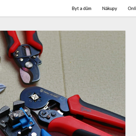
Byt a dům
Nákupy
Onl