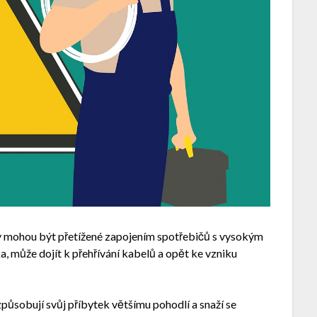
 mohou být přetížené zapojením spotřebičů s vysokým
a, může dojít k přehřívání kabelů a opět ke vzniku
izpůsobují svůj příbytek většímu pohodlí a snaží se