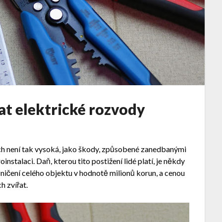
at elektrické rozvody
h není tak vysoká, jako škody, způsobené zanedbanými
nstalaci. Daň, kterou tito postižení lidé platí, je někdy
 zničení celého objektu v hodnotě milionů korun, a cenou
h zvířat.