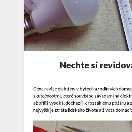
Nechte si revidov
Cena revize elektřiny
v bytech a rodinných domec
skutečnostmi, které souvisí se závadami na elektroi
až příliš vysoká, dochází i k rozsáhlému požáru a
nejvyšší je ztráta lidského života a života domácíc