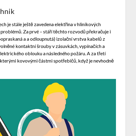
chnik
ch je stále ještě zavedena elektřina v hliníkových
 problémů. Za prvé – stáří těchto rozvodů překračuje i
popraskaná a a odloupnutá) izolační vrstva kabelů z
uvolněné kontaktní šrouby v zásuvkách, vypínačích a
ektrického oblouku a následného požáru. A za třetí
ěkterými kovovými částmi spotřebičů, když je nevhodně