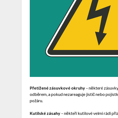
Přetížené zásuvkové okruhy
– některé zásuvky
odběrem, a pokud nezareaguje jistič nebo pojistk
požáru.
Kutilské zásahy
– někteří kutilové velmi rádi př