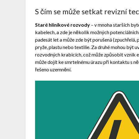
S čím se může setkat revizní te
Staré hliníkové rozvody
– v mnoha starších byte
kabelech, a zde je několik možných potenciálních
padesát let a může zde být porušená (zpuchřelá, 
pryže, plastu nebo textilie. Za druhé mohou být 
rozvodných krabicích, což může způsobit vznik el
může dojít ke smrtelnému úrazu při kontaktu s n
řešeno uzemnění.