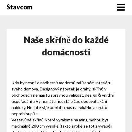
Stavcom
Naše skříně do každé
domácnosti
Kdo by nesnil o nádherně moderně zařízeném interiéru
svého domova. Designový nábytek je drahý, skříně v
obchodech nemají tu správnou velikost, design či vnitřní
uspořádání a Vy nemáte neustále čas sledovat akční
nabídky. Nechte si je udělat u nás na zakázku a určitě
neprohloupíte.
Vestavěné skříně, které vyrábíme na míru, mohou být
maximálně 280 cm vysoké (takto široké se totiž vyrábějí