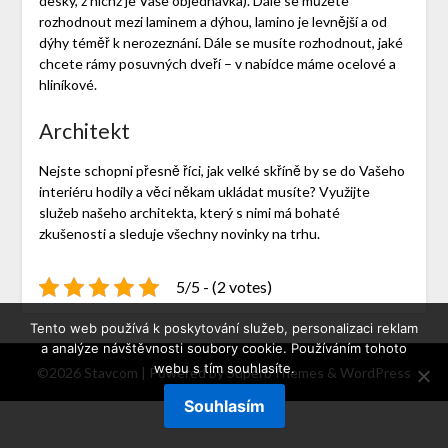
desky, z nichž je Vaše objednávka). Dále se můžete
rozhodnout mezi laminem a dýhou, lamino je levnější a od
dýhy téměř k nerozeznání. Dále se musíte rozhodnout, jaké
chcete rámy posuvných dveří – v nabídce máme ocelové a
hliníkové.
Architekt
Nejste schopni přesně říci, jak velké
skříně
by se do Vašeho
interiéru hodily a věci někam ukládat musíte? Využijte
služeb našeho architekta, který s nimi má bohaté
zkušenosti a sleduje všechny novinky na trhu.
5/5 - (2 votes)
Tento web používá k poskytování služeb, personalizaci reklam
a analýze návštěvnosti soubory cookie. Používáním tohoto
webu s tím souhlasíte.
©2026 Stavcom
| Powered by
SuperbThemes
& WordPress
Souhlasím