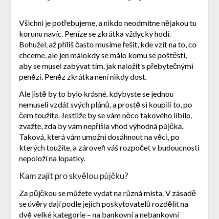
Všichni je potřebujeme, a nikdo neodmítne nějakou tu
korunu navíc. Peníze se zkrátka vždycky hodí.
Bohužel, až příliš často musíme řešit, kde vzít na to, co
chceme, ale jen málokdy se málo komu se poštěstí,
aby se musel zabývat tím, jak naložit s přebytečnými
penězi. Peněz zkrátka není nikdy dost.
Ale jistě by to bylo krásné, kdybyste se jednou
nemuseli vzdát svých plánů, a prostě si koupili to, po
čem toužíte. Jestliže by se vám něco takového líbilo,
zvažte, zda by vám nepřišla vhod výhodná půjčka.
Taková, která vám umožní dosáhnout na věci, po
kterých toužíte, a zároveň váš rozpočet v budoucnosti
nepoloží na lopatky.
Kam zajít pro skvělou půjčku?
Za půjčkou se můžete vydat na různá místa. V zásadě
se úvěry dají podle jejich poskytovatelů rozdělit na
dvě velké kategorie – na bankovní a nebankovní