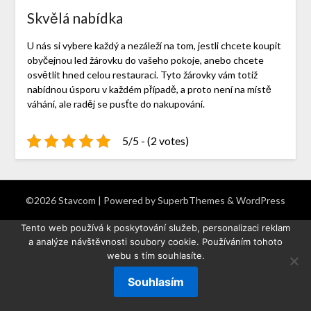
Skvělá nabídka
U nás si vybere každý a nezáleží na tom, jestli chcete koupit
obyčejnou led žárovku do vašeho pokoje, anebo chcete
osvětlit hned celou restauraci. Tyto žárovky vám totiž
nabídnou úsporu v každém případě, a proto není na místě
váhání, ale raděj se pusťte do nakupování.
5/5 - (2 votes)
©2026 Stavcom
| Powered by
SuperbThemes
& WordPress
Tento web používá k poskytování služeb, personalizaci reklam
a analýze návštěvnosti soubory cookie. Používáním tohoto
webu s tím souhlasíte.
Souhlasím