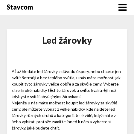
Stavcom
Led žárovky
Ať už hledáte led žárovky z důvodu úspory, nebo chcete jen
svítit šetrněji a bez teplého světla, u nás máte možnost, jak
koupit tyto žárovky velice dobře a za skvělé ceny. Vyberte
si ze široké nabídky těchto žárovek a sviťte kvalitněji, než
kdybyste svítili obyčejnými žárovkami.
Nejenže u nás máte možnost koupit led žárovky za skvělé
ceny, ale můžete vybírat z velké nabídky, kde najdete
led
žárovky
různých druhů a kategorií. Je skvělé, když máte z
čeho vybírat, protože zamiřte ihned k nám a vyberte si
žárovky, jaké budete chtít.