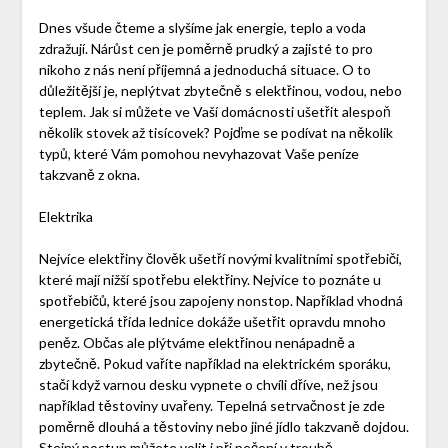
Dnes všude čteme a slyšíme jak energie, teplo a voda
zdražují. Nárůst cen je poměrně prudký a zajisté to pro
nikoho z nás není příjemná a jednoduchá situace. O to
důležitější je, neplýtvat zbytečně s elektřinou, vodou, nebo
teplem. Jak si můžete ve Vaší domácnosti ušetřit alespoň
několik stovek až tisícovek? Pojďme se podívat na několik
typů, které Vám pomohou nevyhazovat Vaše peníze
takzvaně z okna.
Elektrika
Nejvíce elektřiny člověk ušetří novými kvalitními spotřebiči,
které mají nižší spotřebu elektřiny. Nejvíce to poznáte u
spotřebičů, které jsou zapojeny nonstop. Například vhodná
energetická třída lednice dokáže ušetřit opravdu mnoho
peněz. Občas ale plýtváme elektřinou nenápadně a
zbytečně. Pokud vaříte například na elektrickém sporáku,
stačí když varnou desku vypnete o chvíli dříve, než jsou
například těstoviny uvařeny. Tepelná setrvačnost je zde
poměrně dlouhá a těstoviny nebo jiné jídlo takzvaně dojdou.
Stejný postup můžete volit i při pečení v troubě.