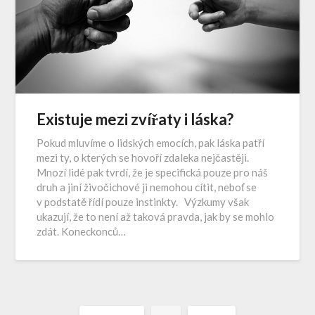
Existuje mezi zvířaty i láska?
Pokud mluvíme o lidských emocích, pak láska patří
mezi ty, o kterých se hovoří zdaleka nejčastěji.
Mnozí lidé pak tvrdí, že je specifická pouze pro náš
druh a jiní živočichové ji nemohou cítit, neboť se
v podstatě řídí pouze instinkty. Výzkumy však
ukazují, že to není až taková pravda, jak by se mohlo
zdát. Koneckonců…