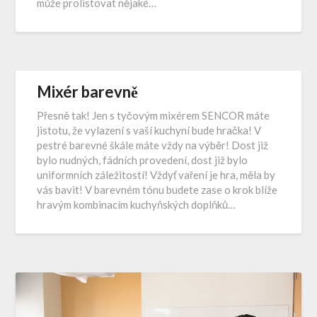
může prolistovat nějaké…
Mixér barevně
Přesně tak! Jen s tyčovým mixérem SENCOR máte
jistotu, že vylazení s vaší kuchyní bude hračka! V
pestré barevné škále máte vždy na výběr! Dost již
bylo nudných, fádních provedení, dost již bylo
uniformních záležitostí! Vždyť vaření je hra, měla by
vás bavit! V barevném tónu budete zase o krok blíže
hravým kombinacím kuchyňských doplňků…