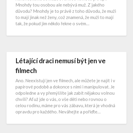
Mnohdy tou osobou ale nebývá muž. Z jakého
důvodu? Mnohdy je to právě z toho důvodu, že muži
to mají jinak než ženy, což znamená, že muži to mají
tak, že pokud jim někdo řekne o svém…
Létající draci nemusí být jen ve
filmech
Ano. Neexistují jen ve filmech, ale můžete je najít i v
papírové podobě a dokonce s nimi i manipulovat. Je
odpoledne a vy přemýšlíte jak zabít nějakou volnou
chvíli? Ať už jde o vás, o vše děti nebo rovnou o
celou rodinu, máme pro vás zábavu, která je vhodná
opravdu pro každého. Neváhejte a pořiďte…