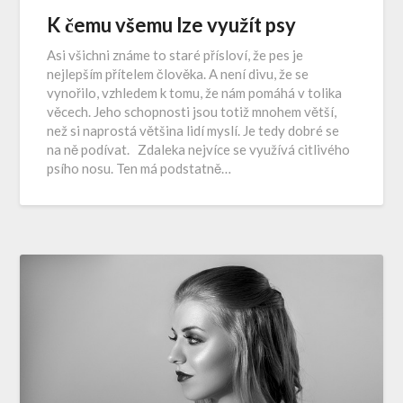
K čemu všemu lze využít psy
Asi všichni známe to staré přísloví, že pes je
nejlepším přítelem člověka. A není divu, že se
vynořilo, vzhledem k tomu, že nám pomáhá v tolika
věcech. Jeho schopnosti jsou totiž mnohem větší,
než si naprostá většina lidí myslí. Je tedy dobré se
na ně podívat. Zdaleka nejvíce se využívá citlivého
psího nosu. Ten má podstatně…