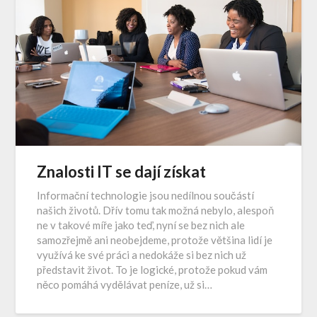
Znalosti IT se dají získat
Informační technologie jsou nedílnou součástí
našich životů. Dřív tomu tak možná nebylo, alespoň
ne v takové míře jako teď, nyní se bez nich ale
samozřejmě ani neobejdeme, protože většina lidí je
využívá ke své práci a nedokáže si bez nich už
představit život. To je logické, protože pokud vám
něco pomáhá vydělávat peníze, už si…