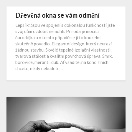
Dřevěná okna se vám odmění
Lepší krásou ve spojení s dokonalou funkčností jste
svůj dům ozdobit nemohli. Příroda je mocná
čarodějka a v tomto případě se jí to kouzelní
skutečně povedlo. Elegantní design, který neurazí
žádnou stavbu. Skvělé tepelně izolační vlastnosti,
tvarová stálost a kvalitní povrchová úprava. Smrk,
borovice, meranti, dub. Ať vsadíte, na koho z nich
chcete, nikdy nebudete…